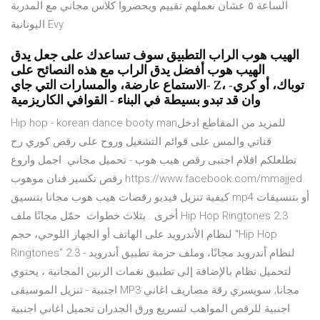
الساعة ٥ عشان نعملهم تقييم ويحضروا كلاس مجاني مع المدربة
اليونانية Evy.
الهيب هوب الراب التطبيق سوف تساعدك على جعل يدق
الهيب هوب أفضل يدق الراب مع هذه النصائح على
الاستماع عارضة، والمسارات التي جاي- Z، توباك، أو كري-
وان قد تبدو بسيطة في البناء - القوافي الكاريزمية
Hip hop - korean dance booty manللمزيد من المقاطع ادخل
قناتي والمس على قوائم التشغيل وروح على رقص كوري رح
تطلعلكم افلام اجنبى رقص هيب هوب - تحميل مجاني. اجمل واروع
رقص تكسير فنان موهوب https://www.facebook.com/mmajjed.
كيفية تنزيل فيديو رقصات هيب هوب مجانا بتنسيق mp4 أو بتنسيقات
أخرى . بثلاث خطوات حمّل مجانًا ملف Hip Hop Ringtones 2.3
لنظام الأندرويد على الهاتف أو الجهاز اللوحي، حجم "Hip Hop
Ringtones" لنظام أندرويد مجانًا، وملف حزمة تطبيق أندرويد - 2.3
لتحميل نظام بالإضافة إلى تطبيق نغمات الرنين المجانية ، يحتوي
اجنبية - تنزيل الموسيقى MP3 مجانا; سويسري رقة مصاريف اغاني
اجنبية للرقص المواهب لتسريع ورق الجدران تحميل اغاني اجنبية