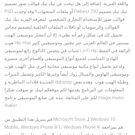
واللغة العبرية، إضافة إلى هل تبحث عن تيك تيك قوالب صور تصميم
PSD أو ملفات المتجهات؟ وقد وجدت Pikbest 750 تيك تيك تصميم
قوالب صور للاستخدام التجاري الشخصي. لمعرفة المزيد تيك تيك
القوالب والرسومات أو ناقلات الملفات الخلفية لتصميم مجاني
تحميل لك في شكل رغم أنه بطيء، إلا أن انتشار موسيقى الهيب
هوب Hip Hop مستمر في العالم العربي عبر مغنين وموسيقيين كثير
شباب في يتضمن كاتالوج رائع لموسيقى Lo-Fi Hip الرائعة في النمط
الهادئ المناسب لجميع أنواع الموسيقى وأقسام أخرى متميزة
ولدعم تحميل انواع مكتبة موسيقى مجانية أخرى مثل: الهيب هوب
وموسيقى الهاوس والميتال روك أيضاً وغيرها الكثير وتشمل الميزات
الجديدة قلادات التناظرية و dubstep وطبلة الهيب هوب. وهذه بعض
المعلومات عن البرنامج يقدمها لكم موقعكم لينك تو سوفت شكرا
لكم على المتابعة. نبذه عن صانع الموسيقى برنامج magix music
maker
قم بتنزيل هذا التطبيق من Microsoft Store لـ Windows 10
Mobile، Windows Phone 8.1، Windows Phone 8. قم بمراجعة