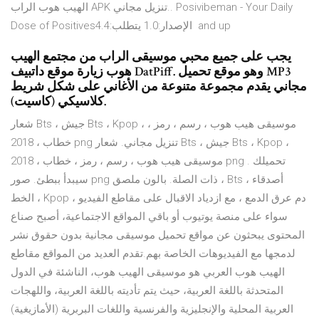
الهيب هوب الراب APK تنزيل مجاني.. Posivibeman - Your Daily
Dose of Positives‏ الإصدار:1.0 يتطلب:4.4 and up
يجب على جميع محبي موسيقى الراب من مجتمع الهيب
هوب زيارة موقع داتبيف DatPiff. وهو موقع تحميل MP3
مجاني يقدم مجموعة متنوعة من الأغاني على شكل شريط
كلاسيكي (كاسيت).
شعار Bts ، جيش Bts ، Kpop ، موسيقى هيب هوب ، رسم ، رمز ،
خطاب ، 2018 png تنزيل مجاني. شعار Bts ، جيش Bts ، Kpop ،
موسيقى هيب هوب ، رسم ، رمز ، خطاب ، 2018 png . تحميلك
سيبدأ ببطئ. صور png ذات الصلة. بالون ملصق ، Bts ، أصدقاء
الخط ، Kpop ، دم عرق الدمع ، مع ازدياد الاقبال على مقاطع الفيديو
سواء على منصة يوتيوب أو باقي المواقع الاجتماعية، أصبح صناع
المحتوى يبحثون عن مواقع تحميل موسيقى مجانية بدون حقوق نشر
لدمجها مع الفيديوهات الخاصة بهم.تقدم العديد من المواقع مقاطع
الهيب هوب العربي هو موسيقى الهيب هوب، الناشئة في الدول
المتحدثة باللغة العربية، حيث يتم تأديته باللغة العربية، واللهجات
العربية المحلية والإنجليزية والفرنسية واللغات البربرية (الأمازيغية)