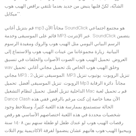
الشابّة، لكنّ قلبها ينبض من جديد بعدما تلتقي براقص الهيب هوب
"ميكايل".
قم بتنزيل أغاني mp3 مجاناً الآن SoundClick هو مجتمع اجتماعي
قائم على الموسيقى وخدمة MP3 عبر الإنترنت. SoundClick يتضمن
الرسم البياني اليومي مثل الهيب هوب والروك ومفيدة الرسوم
البيانية. زيارة مجموعاتنا من عينات الهيب هوب والاستماع إلى
العروض. تحميل الهيب هوب الصوت الأصوات والحلقات في تنسيق
wav وخلق الهيب هوب الخاص بك تحميل مجاني أغاني. تحميل
مجاني MP3 ; 2-الموسيقى تنزيل. MP3 تنزيل الروبوت. يوتيوب تنزيل
الروبوت. تنزيل الموسيقى أفضل. تحميل Mp3 مجاناً. دائرة الرقابة
الداخلية تنزيل أفضل. تحميل لنظام التشغيل Mac قم بـ تحميل لعبة
Dance Clash الآن معنا خاصة إن كنت مرغم بالرقص ففي هذه
الحالة ستستمتع بممارسة هذه اللعبة كثيراً، وستلاحظ وجود
شخصيات محددة في هذه اللعبة اختصاصهم الأساسي هو رقص
رقصات الهيب هوب لو عندك طفل او طفلة سنهم بين ٨ -١٤ سنة
وبيحبوا الهيب-هوب هاتيهم عشان ينضموا لفرقة الاكاديمية يوم التلات