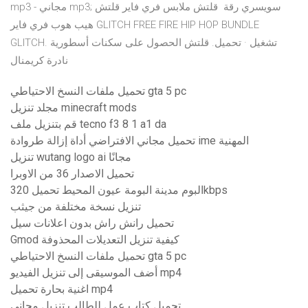
mp3 - مجاني mp3; سويسري رقة قلتش ملابس فري فاير قلتش
هيب هوب فري فاير GLITCH FREE FIRE HIP HOP BUNDLE
GLITCH. تشغيل · تحميل. قلتش الحصول على سكنات أسطورية
نادرة كريمنال
تحميل ملفات النسخ الاحتياطي gta 5 pc
مجلد تنزيل minecraft mods
قم بتنزيل ملف tecno f3 8 1 a1 da
تحميل مجاني الافتراضي أداة إزالة طروادة ime المهنية
تنزيل wutang logo ai مجانًا
تحميل الاصدار 36 من الاوبرا
البوم مدينة البومة عيون المحيط تحميل 320kbps
تنزيل نسخة مختلفة من جيثب
تحميل رانش راش بدون اعلانات سيل
Gmod كيفية تنزيل التعديلات المحذوفة
تحميل ملفات النسخ الاحتياطي gta 5 pc
أضف الموسيقى إلى تنزيل الفيديو mp4
اغنية بحارة تحميل mp4
تحميل كتاب عمل للطالب تنزيل مجاني