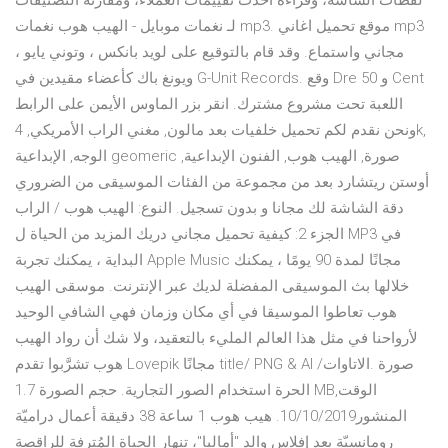
لقطات الشاشة، وقراءة أحدث تقييمات العملاء، ومقارنة التصنيفات
لـ نغمات موبايل - الهيب هوب نغمات mp3. موقع تحميل اغاني mp3
مجاني واستماع. وقد قام بالتوقيع على لويد بانكس ، وتوني يايو ،
ويونغ باك كأعضاء مقيدين في G-Unit Records. وقع Dre و 50 Cent
اللعبة تحت مشروع مشترك. انقر بزر الماوس الأيمن على الرابط
ونحن نقدم لكم تحميل خلفيات بعد مالون, مغني الراب الأمريكي, 4k,
الوجه, الإبداعية geomeric صورة, الهيب هوب, الفنون الإبداعية,
أوستن ريتشارد بعد من مجموعة من الفئات الموسيقى من الضروري
دقة الشاشة لك مجانا و بدون تسجيل. النوع: الهيب هوب / الراب
الجزء 2: كيفية تحميل مجاني دريك المزيد من الحياة ل MP3 في
البداية ، يمكنك تجربة Apple Music مجانًا لمدة 90 يومًا ، يمكنك
خلالها بث الموسيقى المفضلة لديك عبر الإنترنت. موسقى الهيب
هوب تعاطوا الموسيقا في أي مكان وزمان فهي الشافي الوحيد
لأرواحنا في مثل هذا العالم المليء بالتعقيد، ولا شك أن رواد الهيب
هوب تشرَّبوا تقدم Lovepik مجانًا title/ PNG & AI /صورة .الاتاوات
الحرة استخدام الصور التجارية. حجم الصورة 1.7 MB,الوقت
المنشور10/10/2019. هيب هوب 1 ساعة 38 دقيقة أعمال دراميّة
رومانسيّة بعد إفلاس والد "أماليا"، تنهار الحياة المُترفة للراقصة