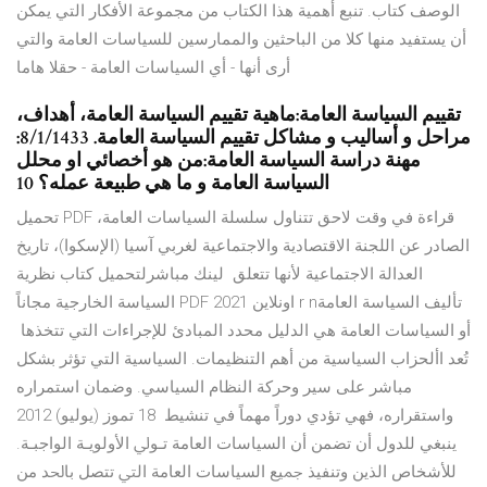
الوصف كتاب. تنبع أهمية هذا الكتاب من مجموعة الأفكار التي يمكن
أن يستفيد منها كلا من الباحثين والممارسين للسياسات العامة والتي
أرى أنها - أي السياسات العامة - حقلا هاما
تقييم السياسة العامة:ماهية تقييم السياسة العامة، أهداف،
مراحل و أساليب و مشاكل تقييم السياسة العامة. 8/1/1433:
مهنة دراسة السياسة العامة:من هو أخصائي او محلل
السياسة العامة و ما هي طبيعة عمله؟ 10
تحميل PDF قراءة في وقت لاحق تتناول سلسلة السياسات العامة،
الصادر عن اللجنة الاقتصادية والاجتماعية لغربي آسيا (الإسكوا)، تاريخ
العدالة الاجتماعية لأنها تتعلق لينك مباشرلتحميل كتاب نظرية
السياسة الخارجية مجاناً PDF اونلاين 2021 r nتأليف السياسة العامة
أو السياسات العامة هي الدليل محدد المبادئ للإجراءات التي تتخذها
تُعد األحزاب السياسية من أهم التنظيمات. السياسية التي تؤثر بشكل
مباشر على سير وحركة النظام السياسي. وضمان استمراره
واستقراره، فهي تؤدي دوراً مهماً في تنشيط 18 تموز (يوليو) 2012
ﻳﻨﺒﻐﻲ ﻟﻠﺪﻭﻝ ﺃﻥ ﺗﻀﻤﻦ ﺃﻥ ﺍﻟﺴﻴﺎﺳﺎﺕ ﺍﻟﻌﺎﻣﺔ ﺗـﻮﱄ ﺍﻷﻭﻟﻮﻳـﺔ ﺍﻟﻮﺍﺟﺒـﺔ.
ﻟﻸﺷﺨﺎﺹ ﺍﻟﺬﻳﻦ ﻭﺗﻨﻔﻴﺬ ﲨﻴﻊ ﺍﻟﺴﻴﺎﺳﺎﺕ ﺍﻟﻌﺎﻣﺔ ﺍﻟﱵ ﺗﺘﺼﻞ ﺑﺎﳊﺪ ﻣﻦ