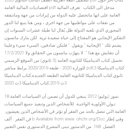
لتحميل اللغة العربية الصف الثالث الثانوى 2020 pdf كتاب آخر حول
اقتصاديات المالية العامة pdf مدخل الى الكتاب : تعرف المالية
العامة على انها ماتحصل عليه الدولة من إيرادات من جهة وماتنفقه
من نفقات على مواطنيها من جهة اخرى ، ومن هنا ينبع لنا الدور
المحوري الذي تلعبه الدولة ظل يُقال لنا طيلة عشرات السنوات إن
التفكير الإيجابي هو المفتاح إلى حياة سعيدة ثرية. لكن مارك مانسون
يشتم تلك ” الإيجابية ” ويقول: ” فلنكن صادقين، السيء سيء وعلينا
أن نتعايش مع هذا “. لا يتهرّب مانسون من الحقائق ولا 17/2/2021
تحميل كتاب الديناميكا للثانويه العامه (3 ثانوي) من الموقع الرسمي
للوزاره 2020 - طبعه 2020/2019 برابط مباشر pdf,كتاب الديناميكا 3
ثانوي,كتاب الديناميكا للثانويه العامه الطبعه الجديده,كتاب الديناميكا
3ث 2019,كتاب الديناميكا 3ث 2020
18 تموز (يوليو) 2012 ﻳﻨﺒﻐﻲ ﻟﻠﺪﻭﻝ ﺃﻥ ﺗﻀﻤﻦ ﺃﻥ ﺍﻟﺴﻴﺎﺳﺎﺕ ﺍﻟﻌﺎﻣﺔ
ﺗـﻮﱄ ﺍﻷﻭﻟﻮﻳـﺔ ﺍﻟﻮﺍﺟﺒـﺔ. ﻟﻸﺷﺨﺎﺹ ﺍﻟﺬﻳﻦ ﻭﺗﻨﻔﻴﺬ ﲨﻴﻊ ﺍﻟﺴﻴﺎﺳﺎﺕ
ﺍﻟﻌﺎﻣﺔ ﺍﻟﱵ ﺗﺘﺼﻞ ﺑﺎﳊﺪ ﻣﻦ ﺍﻟﻔﻘﺮ ﺃﻭ ﺗﺆﺛﺮ ﰲ ﺍﻷﺷﺨﺎﺹ ﺍﻟﺬﻳﻦ ﻳﻌﻴﺸﻮﻥ.
ﰲ ﺍﻟﻔﻘﺮ . ﺃﻟﻒ b Available from www. ohchr.org/Doc وفي إطار
الفصل. 168. من الدستور تبنى المشرع الدستوري نفس التعبير