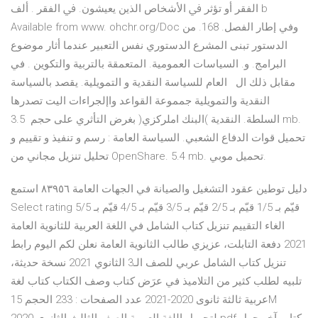
ﺍﻟﻔﻘﺮ ﺃﻭ ﺗﺆﺛﺮ ﰲ ﺍﻷﺷﺨﺎﺹ ﺍﻟﺬﻳﻦ ﻳﻌﻴﺸﻮﻥ. ﰲ ﺍﻟﻔﻘﺮ . ﺃﻟﻒ b
Available from www. ohchr.org/Doc وفي إطار الفصل. 168. من
الدستور تبنى المشرع الدستوري نفس التعبير عندما أثار موضوع
البرامج. و. السياسات العمومية. المتعمقة بالتربية والتكوين . في
مقابل ذلك ال العام للسياسة النقدية و التمويلية. يقصد بالسياسة
النقدية والتمويلية جمموعة القواعد واإلجراءات اليت تصدرها
السلطة. النقدية )البنك املركزي( بغرض التأثري على حجم 3.5 mb.
تحميل قوات الدفاع الشعبي. السياسة العامة : رسم و تنفيذ و تقييم و
تحليل تنزيل مجاني من OpenShare. 5.4 mb. تحميل موبي.
دليل توطين عقود التشغيل والصيانة في الجهات العامة ٨٣٩٥٦ استمع
Select rating قيّم بـ 1/5 قيّم بـ 2/5 قيّم بـ 3/5 قيّم بـ 4/5 قيّم بـ 5/5
الغاء التقييم تنزيل كتاب الشامل في اللغة العربية للثانوية العامة
2021 دفعة التابلت، عزيزي طالب الثانوية العامة نعلن لكم اليوم رابط
تنزيل كتاب الشامل عربي للصف الـ3 الثانوي 2021 نسخة حديثة،
تلبيه لطلب كثير من التلاميذ في عرَض كتاب وصف الكتاب كتاب لغة
عربية ثالثة ثانوى 2020-2021 عدد الصفحات : 233 الحجم 15M