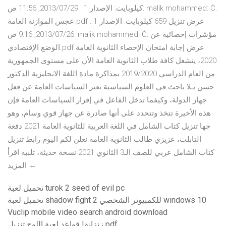
كيلوبايت: الإصدار 1 : 29‏/07‏/2013, 11:56 ص: malik mohammed: Ċ:
عجس الموازنة العامة.pdf عرض تنزيل 659 كيلوبايت: الإصدار 1 :
26‏/07‏/2013, 9:16 ص: malik mohammed: Ċ: مؤشرات إحصائية عن
الوضع الإقتصادي.pdf عرض إجابة امتحان الإحصاء الثانوية العامة
2020، ينشغل كافة طلاب الثانوية العامة الأن على مستوى الجمهورية
من العام الدراسي 2019/2020 بمذاكرة مادة اللغة الانجليزية الدكتور
حسن بـلا باحث في العلوم السياسية تعبر السياسات العامة عن فعل
جهاز الدولة، وكيفما تدخل الفاعل في إقرار السياسات العامة فإن
هذه الأخيرة تتخذ وتتحدد على أنها صادرة عن جهاز قوي وسام، وهو
جها تنزيل كتاب الشامل في اللغة العربية للثانوية العامة 2021 دفعة
التابلت، عزيزي طالب الثانوية العامة نعلن لكم اليوم رابط تنزيل
كتاب الشامل عربي للصف الـ3 الثانوي 2021 نسخة حديثة، تلبيه اقرأ
المزيد ←
تحميل لعبة turok 2 seed of evil pc
تحميل لعبة shadow fight 2 للكمبيوتر الشخصي windows 10
Vuclip mobile video search android download
زنزانة! قواعد لعبة اللوح تنزيل pdf