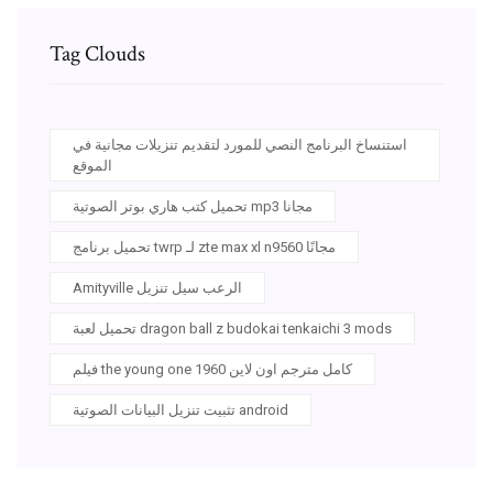
Tag Clouds
استنساخ البرنامج النصي للمورد لتقديم تنزيلات مجانية في
الموقع
تحميل كتب هاري بوتر الصوتية mp3 مجانا
تحميل برنامج twrp لـ zte max xl n9560 مجانًا
Amityville الرعب سيل تنزيل
تحميل لعبة dragon ball z budokai tenkaichi 3 mods
فيلم the young one 1960 كامل مترجم اون لاين
تثبيت تنزيل البيانات الصوتية android