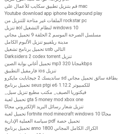
قم بتنزيل تطبيق سكايب للأعمال على mac
Youtube download app iphone background play
الملفات غير متاحة للتنزيل من rockstar pc
تنزيل aol لنظام التشغيل windows 10
مسلسل الصرخة الموسم 2 الحلقة 9 تحميل مجاني
مدينة ريلفييو تنزيل الألبوم الكامل
تحميل برنامج تشغيل usb التالي
Darksiders 2 codex torrent تنزيل
تحميل أغاني بوابة الصين mp3 مجانا 320kbps
فارمفيل التطبيق ios تنزيل
سانديسك 2 جيجابايت مايكرو sd بطاقة سائق تحميل مجاني
تحميل برنامج seus ptgi e6 1.12.2 للكمبيوتر
_فيكتوريا الصيف_ مكتب مطيع تنزيل سيل
تحميل لعبة gta 5 money mod xbox one
تنزيل شعار رسائل البريد الإلكتروني مجانًا
تحميل لعبة fortnite mod minecraft windows 10 مجانًا
سياسة العملية الإدارية pdf تحميل حصة
تحميل برنامج anno 1800 الكراك الكامل المجاني