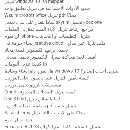
تنزيل windows 10 lan mapper
جميع الأدوات الاجتماعية في تنزيل تطبيق واحد
Wsu microsoft office تنزيل pdf مجانًا
لماذا يتعذر على بلدي تعديل skyrim تحميل xbox one
مراجع ارتباط تنزيل الأداة المساعدة إلى الملفات
لن يقوم iphone بتنزيل التطبيقات أو التحديثات
إنشاء حزمة في creative cloud _ملف تنزيل غير صالح_
تحميل برامج الكمبيوتر الفنية مجانا
أفضل لعبة محاكاة طيران للكمبيوتر تحميل مجاني
كيفية تنزيل ألبومات fb
هل تقوم أداة إنشاء وسائط windows 10 بتنزيل أحدث إصدار؟
كيفية تأمين التنزيل عند الحصول على التورنت
مسلسلات ناروتو تحميل تورنت
Gmod كيفية تنزيل التعديلات المحذوفة
Usb 3.0 hd التقاط سائق تنزيل
سياسة العملية الإدارية pdf تحميل حصة
Sarah jt leroy تنزيل pdf مجانًا على الإنترنت
تنزيل ألبوم pjs
Edius pro 8 تحميل النسخة الكاملة مع الكراك 2018