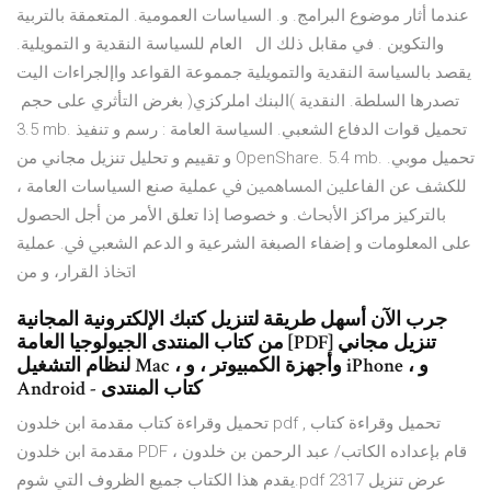
عندما أثار موضوع البرامج. و. السياسات العمومية. المتعمقة بالتربية
والتكوين . في مقابل ذلك ال العام للسياسة النقدية و التمويلية.
يقصد بالسياسة النقدية والتمويلية جمموعة القواعد واإلجراءات اليت
تصدرها السلطة. النقدية )البنك املركزي( بغرض التأثري على حجم
3.5 mb. تحميل قوات الدفاع الشعبي. السياسة العامة : رسم و تنفيذ
و تقييم و تحليل تنزيل مجاني من OpenShare. 5.4 mb. تحميل موبي.
ﻟﻠﻜﺸﻒ ﻋﻦ ﺍﻟﻔﺎﻋﻠﲔ ﺍﳌﺴﺎﳘﲔ ﰲ ﻋﻤﻠﻴﺔ ﺻﻨﻊ ﺍﻟﺴﻴﺎﺳﺎﺕ ﺍﻟﻌﺎﻣﺔ ،
ﺑﺎﻟﺘﺮﻛﻴﺰ ﻣﺮﺍﻛﺰ ﺍﻷﲝﺎﺙ. ﻭ ﺧﺼﻮﺻﺎ ﺇﺫﺍ ﺗﻌﻠﻖ ﺍﻷﻣﺮ ﻣﻦ ﺃﺟﻞ ﺍﳊﺼﻮﻝ
ﻋﻠﻰ ﺍﳌﻌﻠﻮﻣﺎﺕ ﻭ ﺇﺿﻔﺎﺀ ﺍﻟﺼﺒﻐﺔ ﺍﻟﺸﺮﻋﻴﺔ ﻭ ﺍﻟﺪﻋﻢ ﺍﻟﺸﻌﱯ ﰲ. ﻋﻤﻠﻴﺔ
ﺍﲣﺎﺫ ﺍﻟﻘﺮﺍﺭ، ﻭ ﻣﻦ
جرب الآن أسهل طريقة لتنزيل كتبك الإلكترونية المجانية
من كتاب المنتدى الجيولوجيا العامة [PDF] تنزيل مجاني
لنظام التشغيل Mac ، وأجهزة الكمبيوتر ، و iPhone ، و
Android - كتاب المنتدى
تحميل وقراءة كتاب مقدمة ابن خلدون pdf , تحميل وقراءة كتاب
مقدمة ابن خلدون PDF قام بإعداده الكاتب/ عبد الرحمن بن خلدون ،
يقدم هذا الكتاب جميع الظروف التي شوم.pdf عرض تنزيل 2317