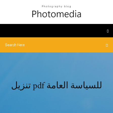
تنزيل pdf للسياسة العامة