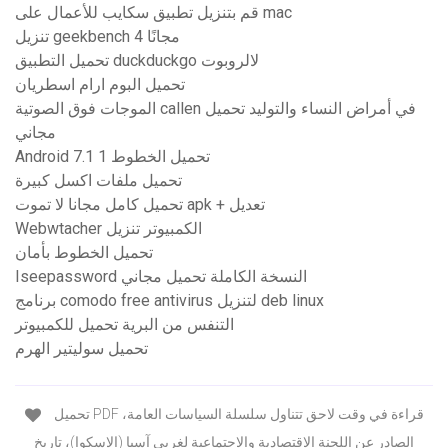
قم بتنزيل تطبيق سكايب للأعمال على mac
تنزيل geekbench 4 مجانًا
تحميل التطبيق duckduckgo لالروبوت
تحميل البوم ارام اسطريان
الموجات فوق الصوتية callen في أمراض النساء والتوليد تحميل
مجاني
Android 7.1 1 تحميل الخطوط
تحميل ملفات اكسل كبيرة
تحميل كامل مجانا لا تموت apk + تعديل
Webwtacher الكمبيوتر تنزيل
تحميل الخطوط بأمان
Iseepassword النسخة الكاملة تحميل مجاني
برنامج comodo free antivirus لتنزيل deb linux
التنفس من البرية تحميل للكمبيوتر
تحميل سوليتير الهرم
تحميل PDF قراءة في وقت لاحق تتناول سلسلة السياسات العامة،
الصادر عن اللجنة الاقتصادية والاجتماعية لغربي آسيا (الإسكوا)، تاريخ