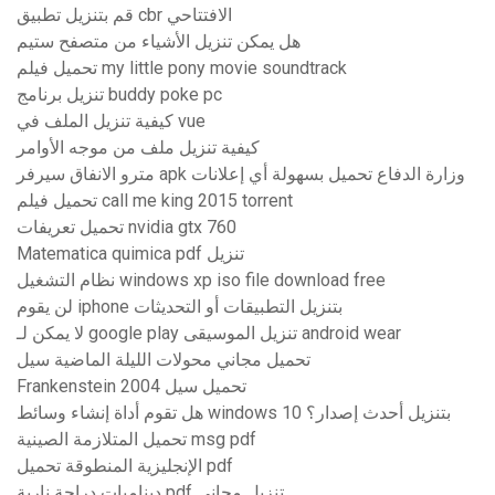
قم بتنزيل تطبيق cbr الافتتاحي
هل يمكن تنزيل الأشياء من متصفح ستيم
تحميل فيلم my little pony movie soundtrack
تنزيل برنامج buddy poke pc
كيفية تنزيل الملف في vue
كيفية تنزيل ملف من موجه الأوامر
مترو الانفاق سيرفر apk وزارة الدفاع تحميل بسهولة أي إعلانات
تحميل فيلم call me king 2015 torrent
تحميل تعريفات nvidia gtx 760
Matematica quimica pdf تنزيل
نظام التشغيل windows xp iso file download free
لن يقوم iphone بتنزيل التطبيقات أو التحديثات
لا يمكن لـ google play تنزيل الموسيقى android wear
تحميل مجاني محولات الليلة الماضية سيل
Frankenstein 2004 تحميل سيل
هل تقوم أداة إنشاء وسائط windows 10 بتنزيل أحدث إصدار؟
تحميل المتلازمة الصينية msg pdf
الإنجليزية المنطوقة تحميل pdf
ديناميات دراجة نارية pdf تنزيل مجاني