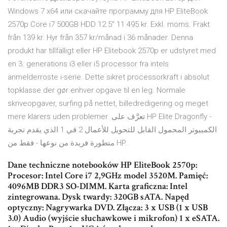
Windows 7 x64 или скачайте программу для HP EliteBook
2570p Core i7 500GB HDD 12.5" 11 495 kr. Exkl. moms. Frakt
från 139 kr. Hyr från 357 kr/månad i 36 månader. Denna
produkt har tillfälligt eller HP Elitebook 2570p er udstyret med
en 3. generations i3 eller i5 processor fra intels
anmelderroste i-serie. Dette sikret processorkraft i absolut
topklasse der gør enhver opgave til en leg. Normale
skriveopgaver, surfing på nettet, billedredigering og meget
mere klarers uden problemer. تعرَّف على HP Elite Dragonfly -
الكمبيوتر المحمول القابل للتحويل للأعمال 2 في 1 الذي يقدم تجربة
متطورة فريدة من نوعها - فقط من HP.
Dane techniczne notebooków HP EliteBook 2570p:
Procesor: Intel Core i7 2,9GHz model 3520M. Pamięć:
4096MB DDR3 SO-DIMM. Karta graficzna: Intel
zintegrowana. Dysk twardy: 320GB sATA. Napęd
optyczny: Nagrywarka DVD. Złącza: 3 x USB (1 x USB
3.0) Audio (wyjście słuchawkowe i mikrofon) 1 x eSATA.