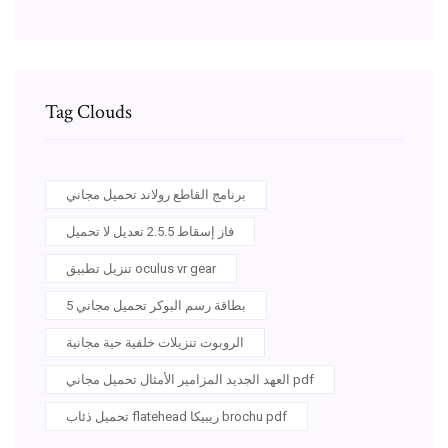
Tag Clouds
برنامج القاطع رولاند تحميل مجاني
فاز إسقاط 2.5.5 تعديل لا تحميل
تنزيل تطبيق oculus vr gear
5 بطاقة رسم البوكر تحميل مجاني
الروبوت تنزيلات خلفية حية مجانية
العهد الجديد المزامير الأمثال تحميل مجاني pdf
تحميل ذئاب flatehead ريبيكا brochu pdf