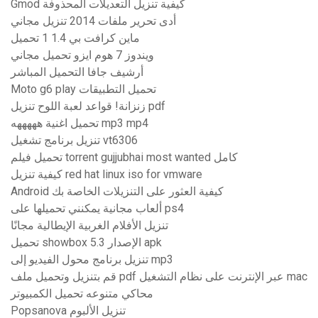
Gmod كيفية تنزيل التعديلات المحذوفة
أدى تحرير ملفات 2014 تنزيل مجاني
ماين كرافت بي 1.4 1 تحميل
ويندوز 7 هوم ايزو تحميل مجاني
أرشيف جافا التحميل المباشر
Moto g6 play تحميل التطبيقات
زنزانة! قواعد لعبة اللوح تنزيل pdf
تحميل اغنية هههههه mp3 mp4
تنزيل برنامج تشغيل vt6306
تحميل فيلم torrent gujjubhai most wanted كامل
كيفية تنزيل red hat linux iso for vmware
Android كيفية العثور على التنزيلات الخاصة بك
ألعاب مجانية يمكنني تحميلها على ps4
تنزيل الأفلام الغربية الإيطالية مجانًا
تحميل showbox الإصدار 5.3 apk
تنزيل برنامج محول الفيديو إلى mp3
قم بتنزيل وتحميل ملف pdf عبر الإنترنت على نظام التشغيل mac
محاكي متنوعه تحميل الكمبيوتر
Popsanova تنزيل الألبوم