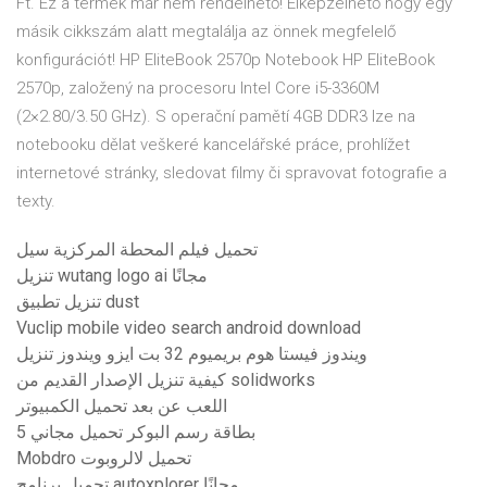
Ft. Ez a termék már nem rendelhető! Elképzelhető hogy egy
másik cikkszám alatt megtalálja az önnek megfelelő
konfigurációt! HP EliteBook 2570p Notebook HP EliteBook
2570p, založený na procesoru Intel Core i5-3360M
(2×2.80/3.50 GHz). S operační pamětí 4GB DDR3 lze na
notebooku dělat veškeré kancelářské práce, prohlížet
internetové stránky, sledovat filmy či spravovat fotografie a
texty.
تحميل فيلم المحطة المركزية سيل
تنزيل wutang logo ai مجانًا
تنزيل تطبيق dust
Vuclip mobile video search android download
ويندوز فيستا هوم بريميوم 32 بت ايزو ويندوز تنزيل
كيفية تنزيل الإصدار القديم من solidworks
اللعب عن بعد تحميل الكمبيوتر
5 بطاقة رسم البوكر تحميل مجاني
Mobdro تحميل لالروبوت
تحميل برنامج autoxplorer مجانًا