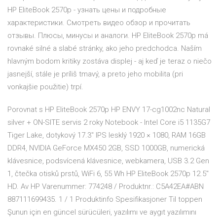
HP EliteBook 2570p - узнать цены и подробные
характеристики. Смотреть видео обзор и прочитать
отзывы. Плюсы, минусы и аналоги. HP EliteBook 2570p má
rovnaké silné a slabé stránky, ako jeho predchodca. Naším
hlavným bodom kritiky zostáva displej - aj keď je teraz o niečo
jasnejší, stále je príliš tmavý, a preto jeho mobilita (pri
vonkajšie použitie) trpí.
Porovnat s HP EliteBook 2570p HP ENVY 17-cg1002nc Natural
silver + ON-SITE servis 2 roky Notebook - Intel Core i5 1135G7
Tiger Lake, dotykový 17.3" IPS lesklý 1920 × 1080, RAM 16GB
DDR4, NVIDIA GeForce MX450 2GB, SSD 1000GB, numerická
klávesnice, podsvícená klávesnice, webkamera, USB 3.2 Gen
1, čtečka otisků prstů, WiFi 6, 55 Wh HP EliteBook 2570p 12.5"
HD. Av HP Varenummer: 774248 / Produktnr.: C5A42EA#ABN
887111699435. 1 / 1 Produktinfo Spesifikasjoner Til toppen
Şunun için en güncel sürücüleri, yazılımı ve aygıt yazılımını