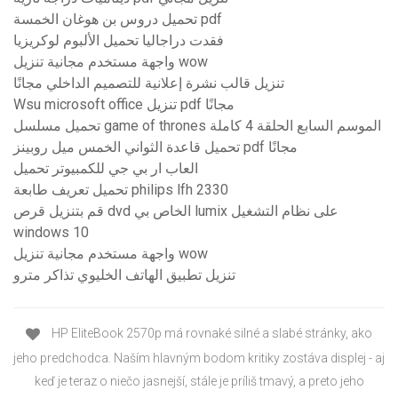
تحميل دروس بن هوغان الخمسة pdf
فقدت دراجاليا تحميل الألبوم لوكريزيا
واجهة مستخدم مجانية تنزيل wow
تنزيل قالب نشرة إعلانية للتصميم الداخلي مجانًا
Wsu microsoft office تنزيل pdf مجانًا
تحميل مسلسل game of thrones الموسم السابع الحلقة 4 كاملة
تحميل قاعدة الثواني الخمس ميل روبينز pdf مجانًا
العاب ار بي جي للكمبيوتر تحميل
تحميل تعريف طابعة philips lfh 2330
قم بتنزيل قرص dvd الخاص بي lumix على نظام التشغيل
windows 10
واجهة مستخدم مجانية تنزيل wow
تنزيل تطبيق الهاتف الخليوي تذاكر مترو
HP EliteBook 2570p má rovnaké silné a slabé stránky, ako
jeho predchodca. Naším hlavným bodom kritiky zostáva displej - aj
keď je teraz o niečo jasnejší, stále je príliš tmavý, a preto jeho