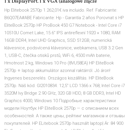
1 x DisplayPort. 1 x VGA (analogowe złącze
Hp Elitebook 2570p 1.262,01€ iva incluido. Ref. Fabricante:
B6Q07EA#ABE Fabricante: Hp - Garantía 2 años Porovnat s HP
EliteBook 2570p HP ProBook 450 G7 Notebook - Intel Core i7
10510U Comet Lake, 15.6" IPS antireflexní 1920 × 1080, RAM
16GB DDR4, Intel UHD Graphics, SSD 512GB, numerická
klávesnice, podsvícená klávesnice, webkamera, USB 3.2 Gen
1, USB-C, čtečka otisků prstů, WiFi 6, 4500 mAh baterie,
Hmotnost 2 kg, Windows 10 Pro (8VU58EA) HP EliteBook
2570p ⭐ laptop akkumulátor azonnal raktárról. Jó áron!
Ingyenes beszerelés. Országos kiszállítás. HP EliteBook
2570p. Náš kód. GI2010834. 12,5" LCD 1366 x 768, Intel Core i7
3520M Ivy Bridge 2.90 GHz, 320 GB HDD, 8 GB DDR3, Intel HD
Graphics 4000, Windows 10 Подробные характеристики
модели Ноутбук HP EliteBook 2570p — с описанием всех
особенностей. А также цены, рейтинг магазинов и отзывы
покупателей. HP ELitebook 2570p használt laptop| Ár: 84 900