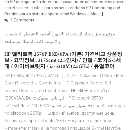
da HP que ajudará a detectar e baixar automaticamente os drivers
corretos, sem custos, para os seus produtos HP Computing and
Printing para o sistema operacional Windows e Mac.
1 Comments
موقع وينجز دليلك لإستخدام الأجهزة أنظمة التشغيل التطبيقات
والانترنت اكتب ايميلك ثم متابعة
HP 엘리트북 2570P B8Z40PA (기본) 가격비교 상품정
보 - 요약정보 : 31.75cm( 12.5인치) / 인텔 / 코어i5-3세
대 / 아이비브릿지 / i5-3210M (2.5GHz) / 듀얼코어
HP EliteBook 2570p (C5A40ET) 12,5" • 1366x768 • 500GB • Intel
Core i5. vergelijk: Qwerty. Intel HD Graphics. Score: 5. 1
review. Geen prijzen beschikbaar. HP EliteBook 2570p
(B8S43AW, Duits لپ تاپ استوک HP Elitebook 2570p
i5/4/320/Intel 4000/DVD بسیار تمیز در حد نو Bigl.ua Клавиатура
hp elitebook 2570p — широкий выбор, доступные цены.
Клавиатура hp elitebook 2570p — купить в надежном
интернет-магазине на торговой площадке Бигль! Ноутбук