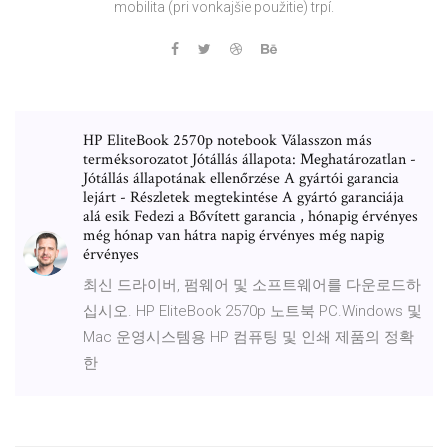
mobilita (pri vonkajšie použitie) trpí.
HP EliteBook 2570p notebook Válasszon más
terméksorozatot Jótállás állapota: Meghatározatlan -
Jótállás állapotának ellenőrzése A gyártói garancia
lejárt - Részletek megtekintése A gyártó garanciája
alá esik Fedezi a Bővített garancia , hónapig érvényes
még hónap van hátra napig érvényes még napig
érvényes
최신 드라이버, 펌웨어 및 소프트웨어를 다운로드하
십시오. HP EliteBook 2570p 노트북 PC.Windows 및
Mac 운영시스템용 HP 컴퓨팅 및 인쇄 제품의 정확
한