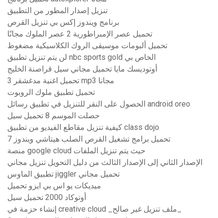
تنزيل إصدار المطور من التطبيق
برنامج ويندوز إكس بي تنزيل القرص
تحميل عصر الإمبراطورية 2 عصر الملوك مجانًا
تحميل ألبومات موسيقى الروك الكلاسيكية مضغوط
لن يتم تنزيل تطبيق nbc sports gold الخاص بي
أوتوديسك مايا تحميل مجاني سيل قراصنة الخليج
تحميل اغنية مدغشقر 3 mp3 مجانا
تحميل تطبيق ملوك الروبوت
الحصول على النقر للتنزيل في تطبيق رسائل android oreo
حصلت الموسم 8 تحميل سيل
كيفية تنزيل مقاطع الفيديو من تطبيق class dojo
تحميل برامج تشغيل القرص الصلب هيتاشي ويندوز 7
منصة google cloud حيث يتم تنزيل الملفات
الإصدار الثاني إلى الإصدار الثالث من دليل التحويل تنزيل مجاني
تطبيق الماوس jiggler تحميل مجاني
ميديكات يو اس بي ايزو تحميل
أوتوكاد 2000 تحميل سيل
إنشاء حزمة في creative cloud _ملف تنزيل غير صالح_