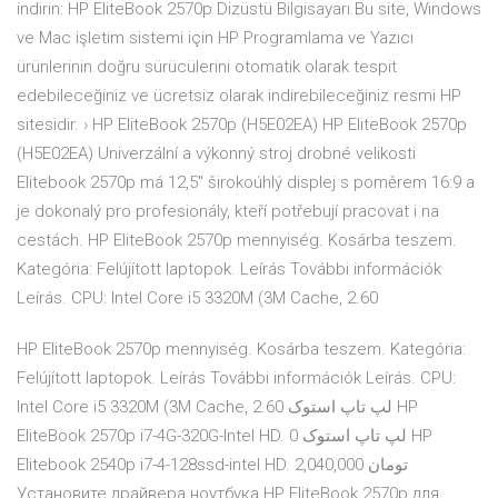
indirin: HP EliteBook 2570p Dizüstü Bilgisayarı.Bu site, Windows
ve Mac işletim sistemi için HP Programlama ve Yazıcı
ürünlerinin doğru sürücülerini otomatik olarak tespit
edebileceğiniz ve ücretsiz olarak indirebileceğiniz resmi HP
sitesidir. › HP EliteBook 2570p (H5E02EA) HP EliteBook 2570p
(H5E02EA) Univerzální a výkonný stroj drobné velikosti
Elitebook 2570p má 12,5" širokoúhlý displej s poměrem 16:9 a
je dokonalý pro profesionály, kteří potřebují pracovat i na
cestách. HP EliteBook 2570p mennyiség. Kosárba teszem.
Kategória: Felújított laptopok. Leírás További információk
Leírás. CPU: Intel Core i5 3320M (3M Cache, 2.60
HP EliteBook 2570p mennyiség. Kosárba teszem. Kategória:
Felújított laptopok. Leírás További információk Leírás. CPU:
Intel Core i5 3320M (3M Cache, 2.60 لپ تاپ استوک HP
EliteBook 2570p i7-4G-320G-Intel HD. 0 لپ تاپ استوک HP
Elitebook 2540p i7-4-128ssd-intel HD. 2,040,000 تومان
Установите драйвера ноутбука HP EliteBook 2570p для